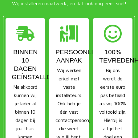
Wij installeren maatwerk, en dat ook nog eens snel!
BINNEN
PERSOONLIJKE
100%
10
AANPAK
TEVREDENH
DAGEN
Wij werken
Bij ons
GEÍNSTALLEERD
enkel met
wordt de
Na akkoord
vaste
eerste euro
kunnen wij
installateurs.
pas betaald
je lader al
Ook heb je
als wij 100%
binnen 10
één vast
voltooid zijn.
dagen bij
contactpersoon,
Hierbij is
jou thuis
die weet
altijd het
komen
wie jij bent.
doel een