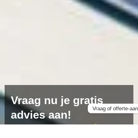
Vraag nu je
gratis
Vraag of offerte-aa
advies aan!
Het kost je hooguit een kop koffie