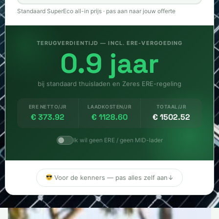
Standaard SuperEco all-in prijs · pas aan naar jouw offerte
TERUGVERDIENTIJD — INCL. ERE-VERGOEDING
0.9 jaar
bij standaard thuisladen en Zeres ERE-regeling
ERE NETTO/JR
LAADKOSTEN/JR
TOTAAL/JR
€
373.92
€
1128.60
€
1502.52
Ik wil geen ERE / geen MID-lader
Voor de kenners — pas alles zelf aan
↓