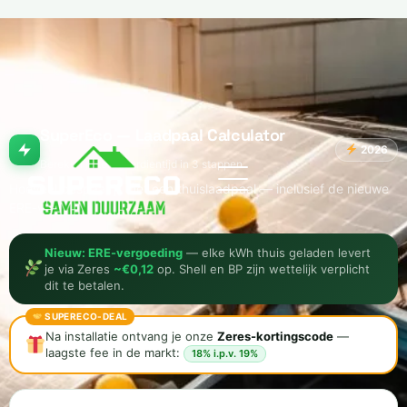
SuperEco — Laadpaal Calculator
2026
Bereken je terugverdientijd in 3 stappen
Hoeveel bespaar jij met een thuislaadpaal — inclusief de nieuwe
ERE-vergoeding?
Nieuw: ERE-vergoeding
— elke kWh thuis geladen levert
je via Zeres
~€0,12
op. Shell en BP zijn wettelijk verplicht
dit te betalen.
SUPERECO-DEAL
Na installatie ontvang je onze
Zeres-kortingscode
—
laagste fee in de markt:
18% i.p.v. 19%