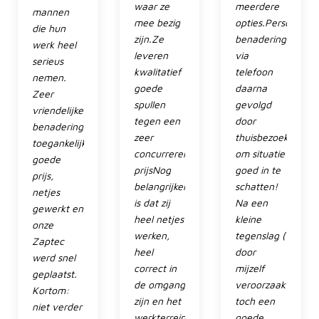
waar ze
meerdere
mannen
mee bezig
opties.Persoonlijk
die hun
zijn.Ze
benadering
werk heel
leveren
via
serieus
kwalitatief
telefoon
nemen.
goede
daarna
Zeer
spullen
gevolgd
vriendelijke
tegen een
door
benadering,
zeer
thuisbezoek
toegankelijk,
concurrerende
om situatie
goede
prijsNog
goed in te
prijs,
belangrijker
schatten!
netjes
is dat zij
Na een
gewerkt en
heel netjes
kleine
onze
werken,
tegenslag (
Zaptec
heel
door
werd snel
correct in
mijzelf
geplaatst.
de omgang
veroorzaakt)
Kortom:
zijn en het
toch een
niet verder
werkterrein
goede