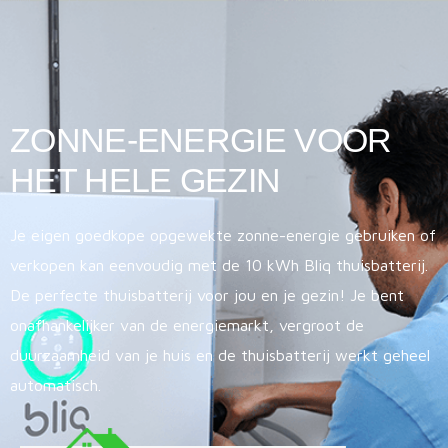
ZONNE-ENERGIE VOOR
HET HELE GEZIN
Je eigen goedkope opgewekte zonne-energie gebruiken of
verkopen kan eenvoudig met de 10 kWh Bliq thuisbatterij.
De perfecte thuisbatterij voor jou en je gezin! Je bent
onafhankelijker van de energiemarkt, vergroot de
duurzaamheid van je huis en de thuisbatterij werkt geheel
automatisch.