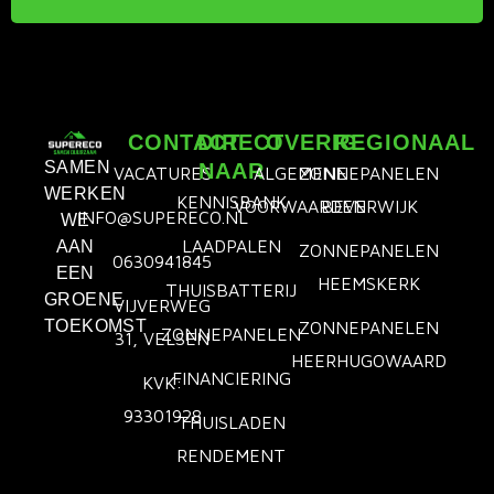
CONTACT
DIRECT
OVERIG
REGIONAAL
SAMEN
NAAR
VACATURES
ALGEMENE
ZONNEPANELEN
WERKEN
KENNISBANK
VOORWAARDEN
BEVERWIJK
INFO@SUPERECO.NL
WE
LAADPALEN
AAN
ZONNEPANELEN
0630941845
EEN
HEEMSKERK
THUISBATTERIJ
GROENE
VIJVERWEG
TOEKOMST
ZONNEPANELEN
ZONNEPANELEN
31, VELSEN
HEERHUGOWAARD
FINANCIERING
KVK:
93301928
THUISLADEN
RENDEMENT