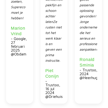
zoeken,
piekfijn en
passende
Supereco
schoon
oplossing
moet je
achter
gevonden!
hebben!
latenZe
Jonge
rusten niet
ondernemers
Marion
tot het
die het
Vrind
werk klaar
serieus en
- Google,
27
is en
professioneel
februari
geven een
aanpakken!!!
2025
@Obdam
prima
Ronald
instructie.
Sminia
- Trustoo, 21 a
Piet
2024
Conijn
@Heerhugowaa
-
Trustoo,
16 jul
2024
@Driehuis