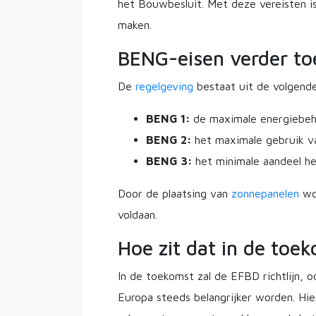
het Bouwbesluit. Met deze vereisten i
maken.
BENG-eisen verder to
De
regelgeving
bestaat uit de volgend
BENG 1:
de maximale energiebe
BENG 2:
het maximale gebruik va
BENG 3:
het minimale aandeel h
Door de plaatsing van
zonnepanelen
wor
voldaan.
Hoe zit dat in de toe
In de toekomst zal de EFBD richtlijn, 
Europa steeds belangrijker worden. H