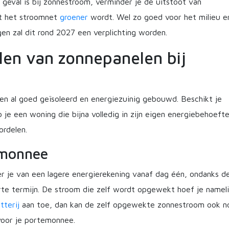
geval is bij zonnestroom, verminder je de uitstoot van
at het stroomnet
groener
wordt. Wel zo goed voor het milieu e
en zal dit rond 2027 een verplichting worden.
len van zonnepanelen bij
n al goed geïsoleerd en energiezuinig gebouwd. Beschikt je
je een woning die bijna volledig in zijn eigen energiebehoeft
ordelen.
emonnee
r je van een lagere energierekening vanaf dag één, ondanks d
orte termijn. De stroom die zelf wordt opgewekt hoef je nameli
tterij
aan toe, dan kan de zelf opgewekte zonnestroom ook n
voor je portemonnee.