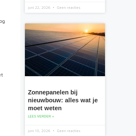
juni 22, 2026
Geen reacties
nog
et
Zonnepanelen bij
nieuwbouw: alles wat je
moet weten
LEES VERDER »
juni 10, 2026
Geen reacties