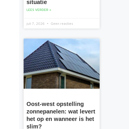
situatie
LEES VERDER »
juli 7, 2026
Geen reacties
2
Oost-west opstelling
zonnepanelen: wat levert
het op en wanneer is het
t
slim?