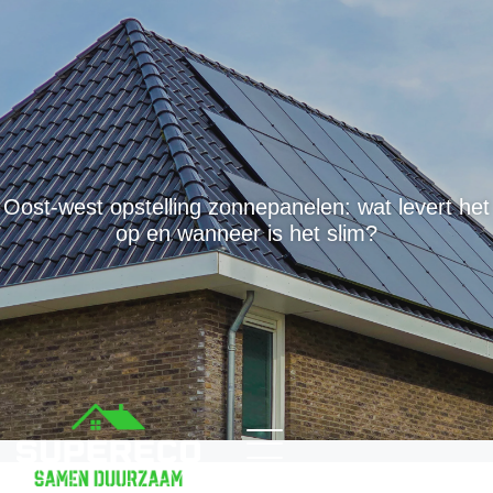
Oost-west opstelling zonnepanelen: wat levert het
op en wanneer is het slim?