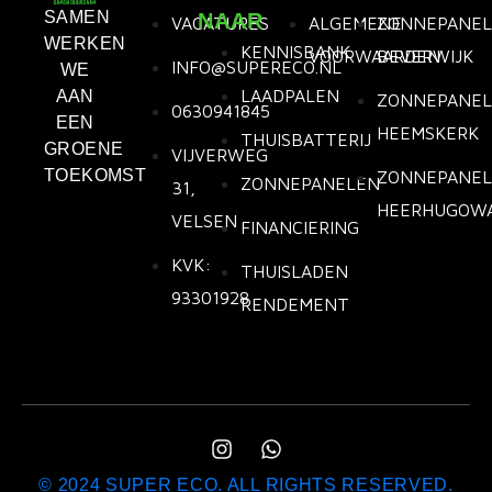
SAMEN
NAAR
VACATURES
ALGEMENE
ZONNEPANE
WERKEN
KENNISBANK
VOORWAARDEN
BEVERWIJK
INFO@SUPERECO.NL
WE
LAADPALEN
AAN
ZONNEPANE
0630941845
EEN
HEEMSKERK
THUISBATTERIJ
GROENE
VIJVERWEG
TOEKOMST
ZONNEPANE
ZONNEPANELEN
31,
HEERHUGOW
VELSEN
FINANCIERING
KVK:
THUISLADEN
93301928
RENDEMENT
© 2024 SUPER ECO. ALL RIGHTS RESERVED.