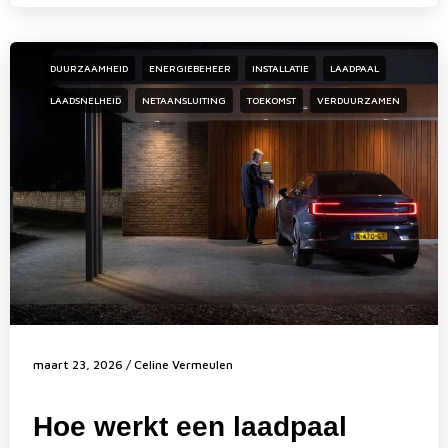
DUURZAAMHEID
ENERGIEBEHEER
INSTALLATIE
LAADPAAL
LAADSNELHEID
NETAANSLUITING
TOEKOMST
VERDUURZAMEN
maart 23, 2026
/
Celine Vermeulen
Hoe werkt een laadpaal