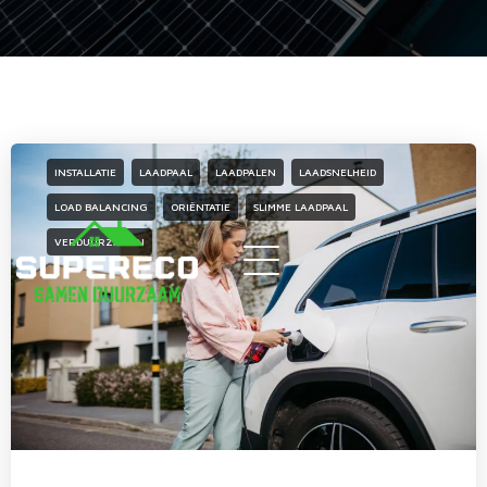
INSTALLATIE
LAADPAAL
LAADPALEN
LAADSNELHEID
LOAD BALANCING
ORIËNTATIE
SLIMME LAADPAAL
VERDUURZAMEN