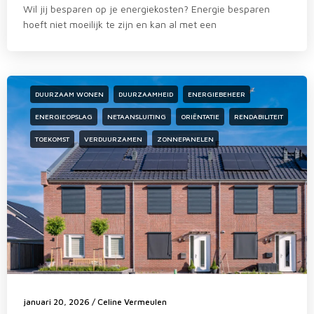
Wil jij besparen op je energiekosten? Energie besparen
hoeft niet moeilijk te zijn en kan al met een
DUURZAAM WONEN
DUURZAAMHEID
ENERGIEBEHEER
ENERGIEOPSLAG
NETAANSLUITING
ORIËNTATIE
RENDABILITEIT
TOEKOMST
VERDUURZAMEN
ZONNEPANELEN
januari 20, 2026
/
Celine Vermeulen