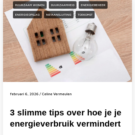
DUURZAAM WONEN
DUURZAAMHEID
ENERGIEBEHEER
ENERGIEOPSLAG
NETAANSLUITING
TOEKOMST
februari 6, 2026
/
Celine Vermeulen
3 slimme tips over hoe je je
energieverbruik vermindert