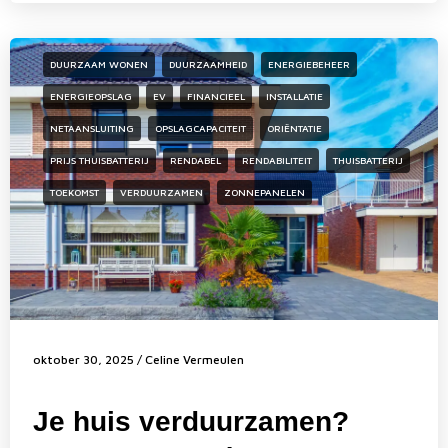
DUURZAAM WONEN
DUURZAAMHEID
ENERGIEBEHEER
ENERGIEOPSLAG
EV
FINANCIEEL
INSTALLATIE
NETAANSLUITING
OPSLAGCAPACITEIT
ORIËNTATIE
PRIJS THUISBATTERIJ
RENDABEL
RENDABILITEIT
THUISBATTERIJ
TOEKOMST
VERDUURZAMEN
ZONNEPANELEN
oktober 30, 2025
/
Celine Vermeulen
Je huis verduurzamen?