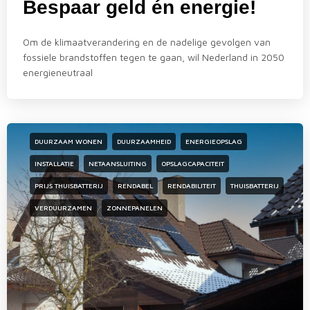
Bespaar geld én energie!
Om de klimaatverandering en de nadelige gevolgen van
fossiele brandstoffen tegen te gaan, wil Nederland in 2050
energieneutraal
DUURZAAM WONEN
DUURZAAMHEID
ENERGIEOPSLAG
INSTALLATIE
NETAANSLUITING
OPSLAGCAPACITEIT
PRIJS THUISBATTERIJ
RENDABEL
RENDABILITEIT
THUISBATTERIJ
VERDUURZAMEN
ZONNEPANELEN