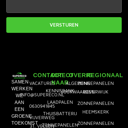
VERSTUREN
CONTACT
DIRECT
OVERIG
REGIONAAL
SAMEN
NAAR
VACATURES
ALGEMENE
ZONNEPANELEN
WERKEN
KENNISBANK
VOORWAARDEN
BEVERWIJK
INFO@SUPERECO.NL
WE
LAADPALEN
AAN
ZONNEPANELEN
0630941845
EEN
HEEMSKERK
THUISBATTERIJ
GROENE
VIJVERWEG
TOEKOMST
ZONNEPANELEN
ZONNEPANELEN
31, VELSEN