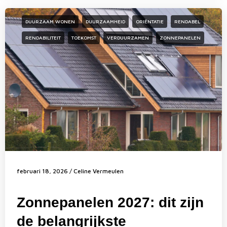
DUURZAAM WONEN
DUURZAAMHEID
ORIËNTATIE
RENDABEL
RENDABILITEIT
TOEKOMST
VERDUURZAMEN
ZONNEPANELEN
februari 18, 2026
/
Celine Vermeulen
Zonnepanelen 2027: dit zijn
de belangrijkste