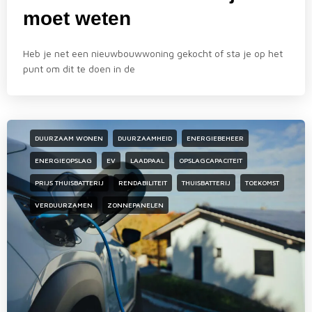
moet weten
Heb je net een nieuwbouwwoning gekocht of sta je op het
punt om dit te doen in de
DUURZAAM WONEN
DUURZAAMHEID
ENERGIEBEHEER
ENERGIEOPSLAG
EV
LAADPAAL
OPSLAGCAPACITEIT
PRIJS THUISBATTERIJ
RENDABILITEIT
THUISBATTERIJ
TOEKOMST
VERDUURZAMEN
ZONNEPANELEN