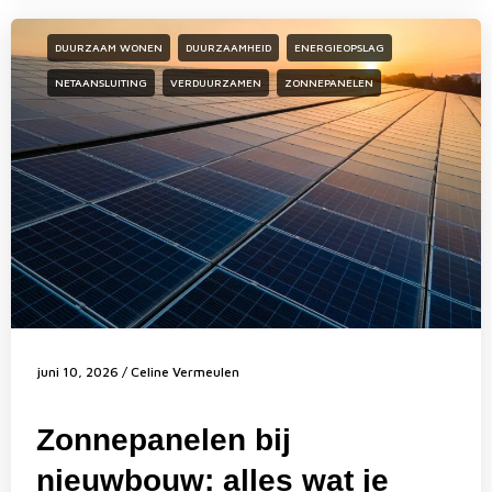
DUURZAAM WONEN
DUURZAAMHEID
ENERGIEOPSLAG
NETAANSLUITING
VERDUURZAMEN
ZONNEPANELEN
juni 10, 2026
/
Celine Vermeulen
Zonnepanelen bij
nieuwbouw: alles wat je