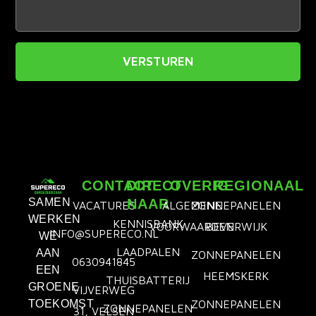
VERSTUREN
CONTACT
DIRECT
OVERIG
REGIONAAL
SAMEN
NAAR
VACATURES
ALGEMENE
ZONNEPANELEN
WERKEN
KENNISBANK
VOORWAARDEN
BEVERWIJK
INFO@SUPERECO.NL
WE
LAADPALEN
AAN
ZONNEPANELEN
0630941845
EEN
HEEMSKERK
THUISBATTERIJ
GROENE
VIJVERWEG
TOEKOMST
ZONNEPANELEN
ZONNEPANELEN
31, VELSEN