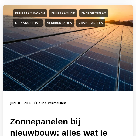
DUURZAAM WONEN
DUURZAAMHEID
ENERGIEOPSLAG
NETAANSLUITING
VERDUURZAMEN
ZONNEPANELEN
juni 10, 2026
/
Celine Vermeulen
Zonnepanelen bij
nieuwbouw: alles wat je