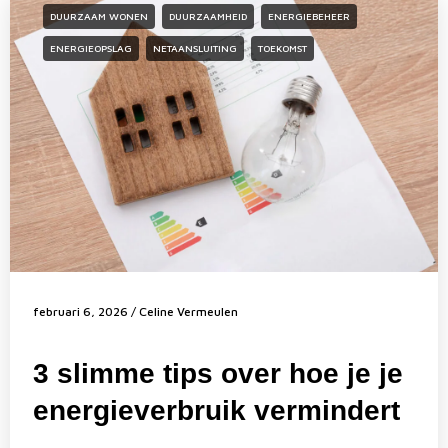
DUURZAAM WONEN
DUURZAAMHEID
ENERGIEBEHEER
ENERGIEOPSLAG
NETAANSLUITING
TOEKOMST
februari 6, 2026
/
Celine Vermeulen
3 slimme tips over hoe je je
energieverbruik vermindert