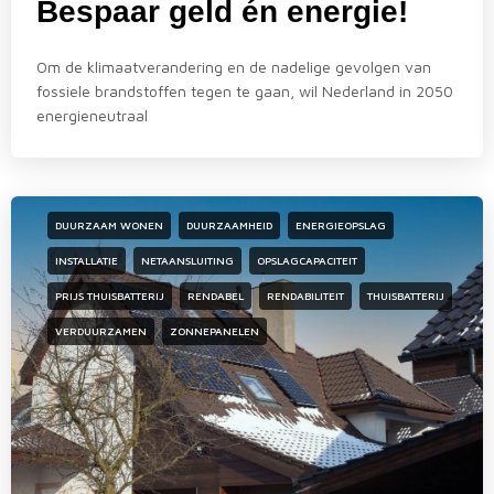
Bespaar geld én energie!
Om de klimaatverandering en de nadelige gevolgen van
fossiele brandstoffen tegen te gaan, wil Nederland in 2050
energieneutraal
DUURZAAM WONEN
DUURZAAMHEID
ENERGIEOPSLAG
INSTALLATIE
NETAANSLUITING
OPSLAGCAPACITEIT
PRIJS THUISBATTERIJ
RENDABEL
RENDABILITEIT
THUISBATTERIJ
VERDUURZAMEN
ZONNEPANELEN