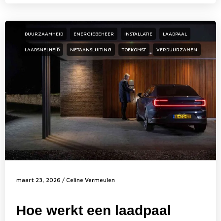
DUURZAAMHEID
ENERGIEBEHEER
INSTALLATIE
LAADPAAL
LAADSNELHEID
NETAANSLUITING
TOEKOMST
VERDUURZAMEN
maart 23, 2026
/
Celine Vermeulen
Hoe werkt een laadpaal