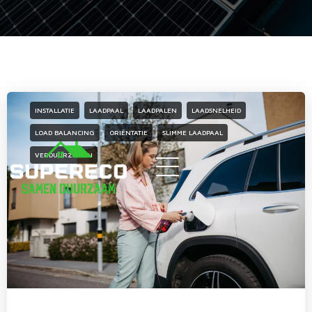
INSTALLATIE
LAADPAAL
LAADPALEN
LAADSNELHEID
LOAD BALANCING
ORIËNTATIE
SLIMME LAADPAAL
VERDUURZAMEN