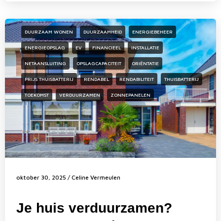
DUURZAAM WONEN
DUURZAAMHEID
ENERGIEBEHEER
ENERGIEOPSLAG
EV
FINANCIEEL
INSTALLATIE
NETAANSLUITING
OPSLAGCAPACITEIT
ORIËNTATIE
PRIJS THUISBATTERIJ
RENDABEL
RENDABILITEIT
THUISBATTERIJ
TOEKOMST
VERDUURZAMEN
ZONNEPANELEN
oktober 30, 2025
/
Celine Vermeulen
Je huis verduurzamen?