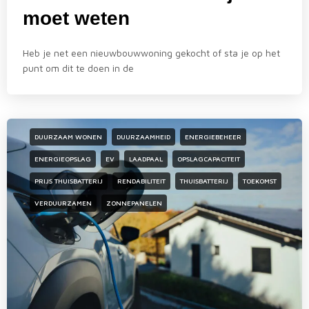
moet weten
Heb je net een nieuwbouwwoning gekocht of sta je op het
punt om dit te doen in de
DUURZAAM WONEN
DUURZAAMHEID
ENERGIEBEHEER
ENERGIEOPSLAG
EV
LAADPAAL
OPSLAGCAPACITEIT
PRIJS THUISBATTERIJ
RENDABILITEIT
THUISBATTERIJ
TOEKOMST
VERDUURZAMEN
ZONNEPANELEN