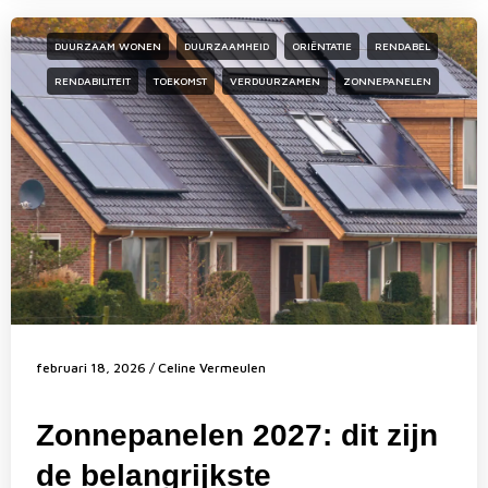
DUURZAAM WONEN
DUURZAAMHEID
ORIËNTATIE
RENDABEL
RENDABILITEIT
TOEKOMST
VERDUURZAMEN
ZONNEPANELEN
februari 18, 2026
/
Celine Vermeulen
Zonnepanelen 2027: dit zijn
de belangrijkste